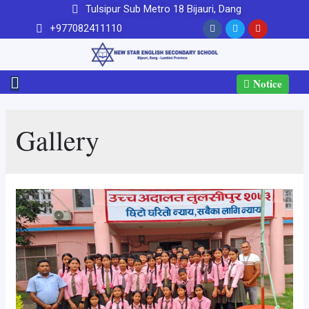
Tulsipur Sub Metro 18 Bijauri, Dang
+977082411110
Notice
Gallery